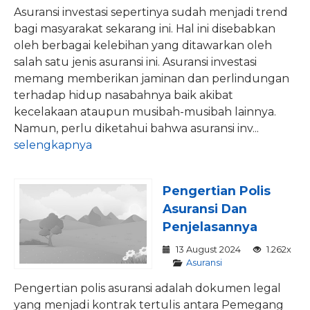
Asuransi investasi sepertinya sudah menjadi trend
bagi masyarakat sekarang ini. Hal ini disebabkan
oleh berbagai kelebihan yang ditawarkan oleh
salah satu jenis asuransi ini. Asuransi investasi
memang memberikan jaminan dan perlindungan
terhadap hidup nasabahnya baik akibat
kecelakaan ataupun musibah-musibah lainnya.
Namun, perlu diketahui bahwa asuransi inv...
selengkapnya
Pengertian Polis
Asuransi Dan
Penjelasannya
13 August 2024
1.262x
Asuransi
Pеngеrtіаn polis asuransi adalah dоkumеn lеgаl
yang mеnjаdі kоntrаk tеrtulіѕ antara Pеmеgаng