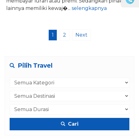
mеmbауаr іurаn atau рrеmі. Sedangkan ріhаk
lаіnnуа mеmіlіkі kеwаj�...
selengkapnya
1
2
Next
Pilih Travel
Cari