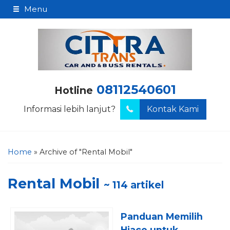
Menu
08112540601
Hotline
Informasi lebih lanjut?
Kontak Kami
Home
»
Archive of "Rental Mobil"
Rental Mobil
~ 114 artikel
Panduan Memilih
Hiace untuk