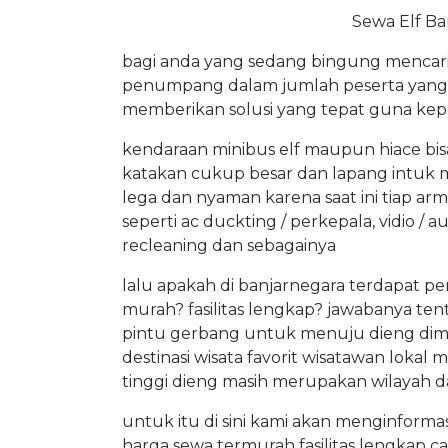
Sewa Elf Ba
bagi anda yang sedang bingung mencar
penumpang dalam jumlah peserta yang b
memberikan solusi yang tepat guna kepe
kendaraan minibus elf maupun hiace bisa 
katakan cukup besar dan lapang intuk
lega dan nyaman karena saat ini tiap ar
seperti ac duckting / perkepala, vidio / a
recleaning dan sebagainya
lalu apakah di banjarnegara terdapat pe
murah? fasilitas lengkap? jawabanya tent
pintu gerbang untuk menuju dieng dima
destinasi wisata favorit wisatawan lokal
tinggi dieng masih merupakan wilayah d
untuk itu di sini kami akan menginformas
harga sewa termurah fasilitas lengkap 