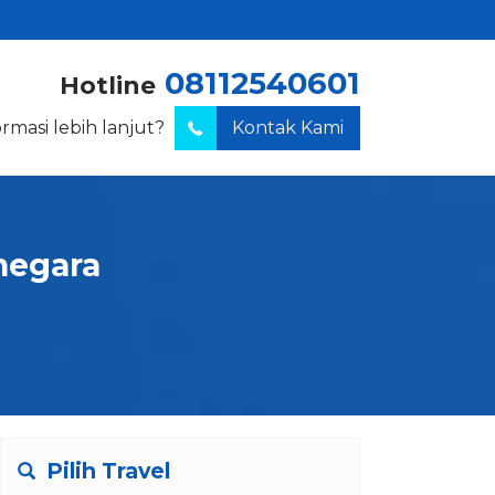
08112540601
Hotline
ormasi lebih lanjut?
Kontak Kami
rnegara
Pilih Travel