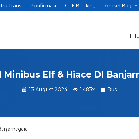
itra Trans
Konfirmasi
Cek Booking
Artikel Blog
Inf
 Minibus Elf & Hiace DI Banja
13 August 2024
1.483x
Bus
 Banjarnegara