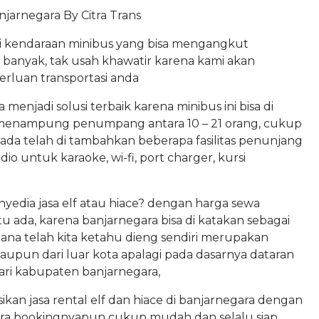
njarnegara By Citra Trans
i kendaraan minibus yang bisa mengangkut
anyak, tak usah khawatir karena kami akan
rluan transportasi anda
menjadi solusi terbaik karena minibus ini bisa di
 menampung penumpang antara 10 – 21 orang, cukup
mada telah di tambahkan beberapa fasilitas penunjang
udio untuk karaoke, wi-fi, port charger, kursi
nyedia jasa elf atau hiace? dengan harga sewa
u ada, karena banjarnegara bisa di katakan sebagai
na telah kita ketahu dieng sendiri merupakan
 maupun dari luar kota apalagi pada dasarnya dataran
ari kabupaten banjarnegara,
ikan jasa rental elf dan hiace di banjarnegara dengan
cara bookingnyapun cukup mudah dan selalu siap