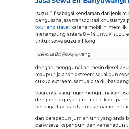
Jasa Sewa Elf Banyuwangi
Isuzu Elf sebagai kendaraan dari jenis m
pengusaha jasa transportasi khususnya 
tour and travel
karena mobil ini memilik
menampung antara 8 – 14 untuk isuzu e
untuk sewa isuzu elf long
Sewa Elf Banyuwangi
dengan menggunakan mesin diesel 2800c
maupun jalanan extreem sekalipun seper
cukup extreem, semua bisa di libas de
bagi anda yang Ingin menggunakan jasa 
dengan harga yang murah di kabupaten 
berbagai tipe dan tahun keluaran terba
dan berapapun jumlah unit yang anda bu
pariwisata kapanpun, dan kemanapun t