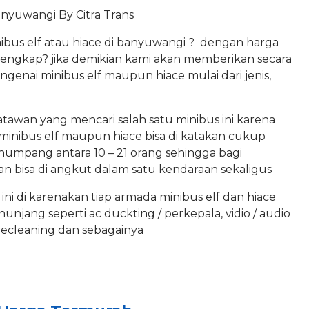
anyuwangi By Citra Trans
ibus elf atau hiace di banyuwangi ? dengan harga
 lengkap? jika demikian kami akan memberikan secara
genai minibus elf maupun hiace mulai dari jenis,
atawan yang mencari salah satu minibus ini karena
 minibus elf maupun hiace bisa di katakan cukup
mpang antara 10 – 21 orang sehingga bagi
 bisa di angkut dalam satu kendaraan sekaligus
ini di karenakan tiap armada minibus elf dan hiace
unjang seperti ac duckting / perkepala, vidio / audio
i recleaning dan sebagainya