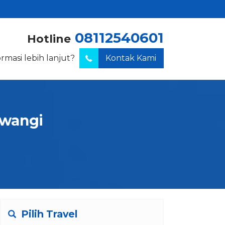
08112540601
Hotline
ormasi lebih lanjut?
Kontak Kami
uwangi
Pilih Travel