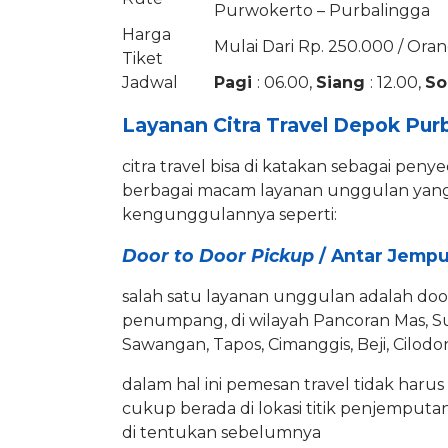
Purwokerto – Purbalingga
Harga
Mulai Dari Rp. 250.000 / Oran
Tiket
Jadwal
Pagi
: 06.00,
Siang
: 12.00,
So
Layanan Citra Travel Depok Pur
citra travel bisa di katakan sebagai penyed
berbagai macam layanan unggulan yang ti
kengunggulannya seperti:
Door to Door Pickup
/ Antar Jempu
salah satu layanan unggulan adalah door
penumpang, di wilayah Pancoran Mas, Suk
Sawangan, Tapos, Cimanggis, Beji, Cilod
dalam hal ini pemesan travel tidak haru
cukup berada di lokasi titik penjemputan
di tentukan sebelumnya