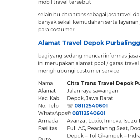
mobil travel tersebut
selain itu citra trans sebagai jasa trave
banyak sekali kemudahan serta layanan 
para costumer
Alamat Travel Depok Purbalingg
bagi yang sedang mencari informasi jasa
ini merupakan alamat pool / garasi trave
menghubungi costumer service
Nama
Citra Trans Travel Depok
P
Alamat
Jalan raya sawangan
Kec. Kab.
Depok, Jawa Barat
No. Telp
☏
08112540601
WhatsApps
✆
08112540601
Armada
Avanza , Luxio, Innova, Isuzu 
Fasilitas
Full AC, Reaclaning Seat, Doo
Depok – Tol Cikampek – Indr
Rute