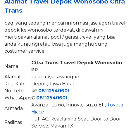
Alamat Travel Depok Wonosobo Citra
Trans
bagi yang sedang mencari informasi jasa agen travel
depok ke wonosobo terdekat, di bawah ini
merupakan alamat pool / garasi travel yang bisa
anda kunjungi atau bisa juga menghubungi
costumer service
Citra Trans Travel Depok
Wonosobo
Nama
PP
Alamat
Jalan raya sawangan
Kec. Kab.
Depok, Jawa Barat
No. Telp
☏
08112540601
WhatsApps
✆
08112540601
Avanza , Luxio, Innova, Isuzu Elf,
Toyota
Armada
Hiace
Full AC, Reaclaning Seat, Door to Door
Fasilitas
Service, Makan 1 X