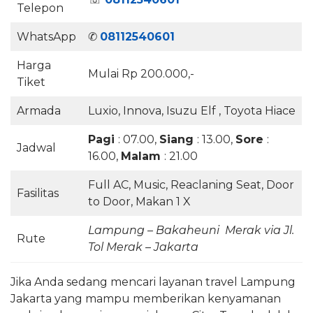
Telepon
WhatsApp
✆
08112540601
Harga
Mulai Rp 200.000,-
Tiket
Armada
Luxio, Innova, Isuzu Elf , Toyota Hiace
Pagi
: 07.00,
Siang
: 13.00,
Sore
:
Jadwal
16.00,
Malam
: 21.00
Full AC, Music, Reaclaning Seat, Door
Fasilitas
to Door, Makan 1 X
Lampung – Bakaheuni Merak via Jl.
Rute
Tol Merak – Jakarta
Jika Anda sedang mencari layanan travel Lampung
Jakarta yang mampu memberikan kenyamanan