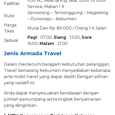
Full AC, Reaclaning Seat, Door to Door
Fasilitas
Service, Makan 1 X
Semarang – Temanggung – Magelang
Rute
– Purworejo – Kebumen
Harga
Mulai Dari Rp. 80.000 / Orang 1 X Jalan
Tiket
Pagi
: 07.00,
Siang
: 13.00,
Sore
:
Jadwal
16.00,
Malam
: 21.00
Jenis Armada Travel
Dalam memenuhi beragam kebutuhan pelanggan,
Travel Semarang Kebumen menyediakan beberapa
jenis mobil travel yang dapat dipilih Dengan pilihan
yang variatif ini,
Anda dapat menyesuaikan kendaraan dengan
jumlah penumpang serta tingkat kenyamanan
yang diinginkan.