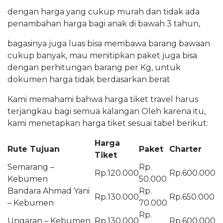
dengan harga yang cukup murah dan tidak ada
penambahan harga bagi anak di bawah 3 tahun,
bagasinya juga luas bisa membawa barang bawaan
cukup banyak, mau menitipkan paket juga bisa
dengan perhitungan barang per Kg, untuk
dokumen harga tidak berdasarkan berat
Kami memahami bahwa harga tiket travel harus
terjangkau bagi semua kalangan Oleh karena itu,
kami menetapkan harga tiket sesuai tabel berikut:
Harga
Rute Tujuan
Paket
Charter
Tiket
Semarang –
Rp.
Rp.120.000
Rp.600.000
Kebumen
50.000
Bandara Ahmad Yani
Rp.
Rp.130.000
Rp.650.000
– Kebumen
70.000
Rp.
Ungaran – Kebumen
Rp.130.000
Rp.600.000