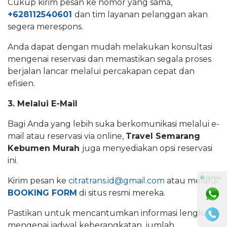
Cukup kirim pesan ke nomor yang sama,
+628112540601
dan tim layanan pelanggan akan
segera merespons.
Anda dapat dengan mudah melakukan konsultasi
mengenai reservasi dan memastikan segala proses
berjalan lancar melalui percakapan cepat dan
efisien.
3. Melalui E-Mail
Bagi Anda yang lebih suka berkomunikasi melalui e-
mail atau reservasi via online,
Travel Semarang
Kebumen Murah
juga menyediakan opsi reservasi
ini.
⚫ Online
Kirim pesan ke
citratrans.id@gmail.com
atau melalui
BOOKING FORM
di situs resmi mereka.
Pastikan untuk mencantumkan informasi lengkap
mengenai jadwal keberangkatan, jumlah