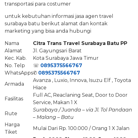
transportasi para costumer
untuk kebutuhan informasi jasa agen travel
surabaya batu berikut alamat dan kontak
marketing yang bisa anda hubungi
Nama
Citra Trans Travel Surabaya
Batu
PP
Alamat
Jl. Gayungsari Barat
Kec. Kab.
Kota Surabaya Jawa Timur
No. Telp
☏
0895375566767
WhatsApps
✆
0895375566767
Avanza , Luxio, Innova, Isuzu Elf , Toyota
Armada
Hiace
Full AC, Reaclaning Seat, Door to Door
Fasilitas
Service, Makan 1 X
Surabaya / Juanda – via Jl. Tol Pandaan
Rute
–
Malang –
Batu
Harga
Mulai Dari Rp. 100.000 / Orang 1 X Jalan
Tiket