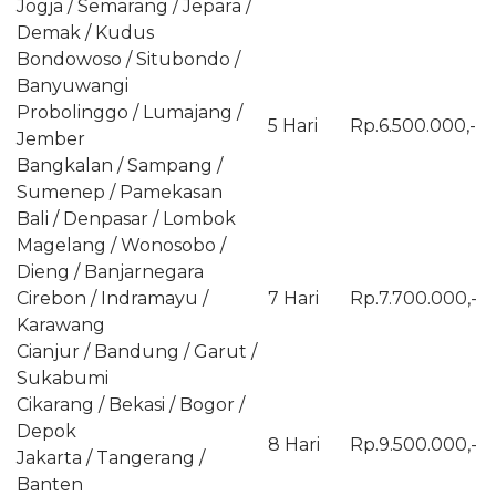
Jogja / Semarang / Jepara /
Demak / Kudus
Bondowoso / Situbondo /
Banyuwangi
Probolinggo / Lumajang /
5 Hari
Rp.6.500.000,-
Jember
Bangkalan / Sampang /
Sumenep / Pamekasan
Bali / Denpasar / Lombok
Magelang / Wonosobo /
Dieng / Banjarnegara
Cirebon / Indramayu /
7 Hari
Rp.7.700.000,-
Karawang
Cianjur / Bandung / Garut /
Sukabumi
Cikarang / Bekasi / Bogor /
Depok
8 Hari
Rp.9.500.000,-
Jakarta / Tangerang /
Banten