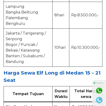
Lampung
Bangka Belitung
8hari
Rp.8.500.000,-
Palembang
Bengkulu
Jakarta / Tangerang /
Serpong
Bogor / Puncak /
10hari
Rp.10.300.000,-
Bekasi / Karawang
Banten / Sukabumi /
Bandung
Harga Sewa Elf Long di Medan 15 – 21
Seat
⚫ Online
Durasi
Total Harga
Tempat Tujuan
Waktu
sewa