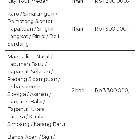
City Tour Medan
1hari
Rp.1.200.000,-
Karo / Simalungun /
Pematang Siantar
Tapakuan / Singkil
1hari
Rp.1.500.000,-
Langkat / Binjai / Deli
Serdang
Mandailing Natal /
Labuhan Batu /
Tapanuli Selatan /
Padang Sidampuan /
Toba Samosir
2hari
Rp.3.300.000,-
Sibolga / Asahan /
Tanjung Balai /
Tapanuli Utara
Langsa / Kuala
Simpang / Karang Baru
Banda Aceh / Sigli /