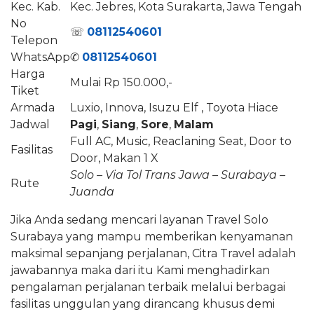
Kec. Kab.
Kec. Jebres, Kota Surakarta, Jawa Tengah
No
☏
08112540601
Telepon
WhatsApp
✆
08112540601
Harga
Mulai Rp 150.000,-
Tiket
Armada
Luxio, Innova, Isuzu Elf , Toyota Hiace
Jadwal
Pagi
,
Siang
,
Sore
,
Malam
Full AC, Music, Reaclaning Seat, Door to
Fasilitas
Door, Makan 1 X
Solo – Via Tol Trans Jawa – Surabaya –
Rute
Juanda
Jika Anda sedang mencari layanan Travel Solo
Surabaya yang mampu memberikan kenyamanan
maksimal sepanjang perjalanan, Citra Travel adalah
jawabannya maka dari itu Kami menghadirkan
pengalaman perjalanan terbaik melalui berbagai
fasilitas unggulan yang dirancang khusus demi